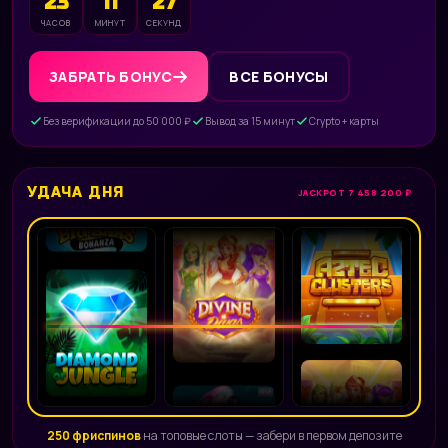
23
11
25
ЧАСОВ
МИНУТ
СЕКУНД
ЗАБРАТЬ БОНУС
ВСЕ БОНУСЫ
Без верификации до 50 000 ₽
Вывод за 15 минут
Crypto + карты
УДАЧА ДНЯ
JACKPOT 7 458 200 ₽
250 фриспинов
на топовые слоты — забери в первом депозите