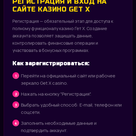
РЕГИСТРАЦИЯ И ВХОД НА
САЙТЕ КАЗИНО GET X
Регистрация — обязательный этап для доступа к
полному функционалу казино Гет Х. Создание
аккаунта позволяет защищать данные,
контролировать финансовые операции и
участвовать в бонусных программах.
Как зарегистрироваться:
Перейти на официальный сайт или рабочее
зеркало Get X casino.
Нажать на кнопку "Регистрация".
Выбрать удобный способ: E-mail, телефон или
соцсети.
Заполнить необходимые данные и
подтвердить аккаунт.