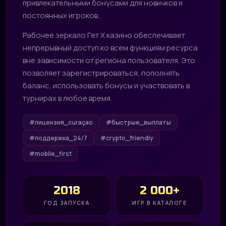
привлекательными бонусами для новичков и
постоянных игроков.
Рабочее зеркало Гет Х казино обеспечивает
непрерывный доступ ко всем функциям ресурса
вне зависимости от региона пользователя. Это
позволяет зарегистрироваться, пополнять
баланс, использовать бонусы и участвовать в
турнирах в любое время.
#лицензия_curaçao
#быстрые_выплаты
#поддержка_24/7
#crypto_friendly
#mobile_first
2018
2 000+
ГОД ЗАПУСКА
ИГР В КАТАЛОГЕ