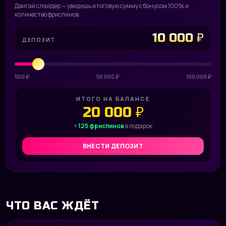
Двигай слайдер — увидишь итоговую сумму с бонусом 100% и
количество фриспинов
10 000 ₽
ДЕПОЗИТ
500 ₽
50 000 ₽
100 000 ₽
ИТОГО НА БАЛАНСЕ
20 000 ₽
+
125 фриспинов
в подарок
ВНЕСТИ ДЕПОЗИТ
ЧТО ВАС ЖДЁТ