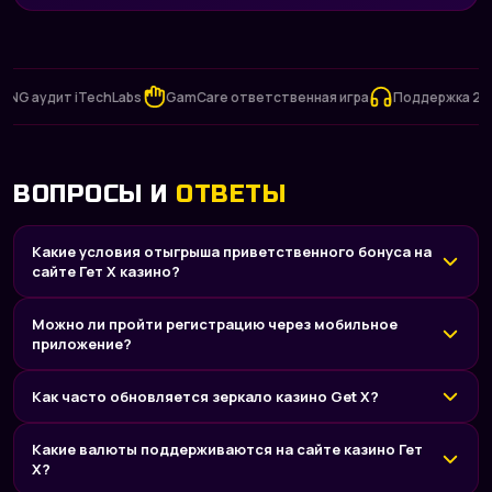
удит iTechLabs
GamCare ответственная игра
Поддержка 24/7
ВОПРОСЫ И
ОТВЕТЫ
Какие условия отыгрыша приветственного бонуса на
сайте Гет Х казино?
Можно ли пройти регистрацию через мобильное
приложение?
Как часто обновляется зеркало казино Get X?
Какие валюты поддерживаются на сайте казино Гет
Х?