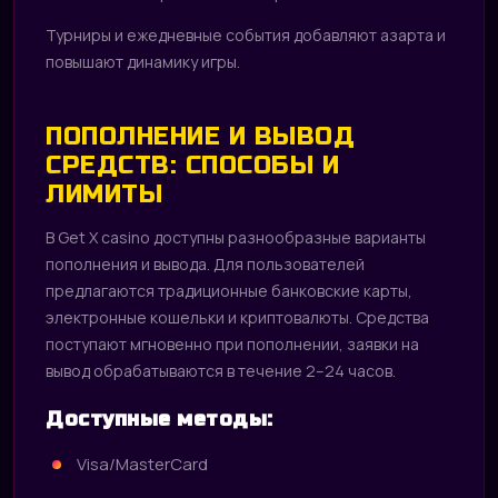
Турниры и ежедневные события добавляют азарта и
повышают динамику игры.
ПОПОЛНЕНИЕ И ВЫВОД
СРЕДСТВ: СПОСОБЫ И
ЛИМИТЫ
В Get X casino доступны разнообразные варианты
пополнения и вывода. Для пользователей
предлагаются традиционные банковские карты,
электронные кошельки и криптовалюты. Средства
поступают мгновенно при пополнении, заявки на
вывод обрабатываются в течение 2–24 часов.
Доступные методы:
Visa/MasterCard