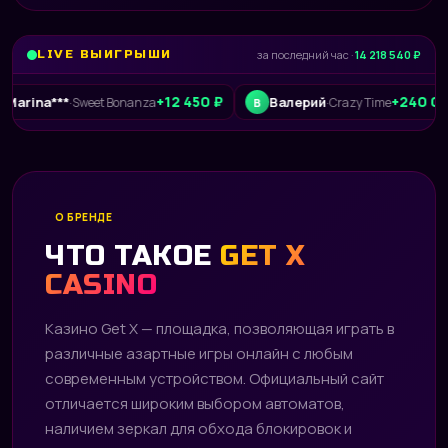
LIVE ВЫИГРЫШИ
за последний час ·
14 218 540 ₽
+12 450 ₽
+240 015 ₽
***
Валерий
·
Sweet Bonanza
·
Crazy Time
В
О БРЕНДЕ
ЧТО ТАКОЕ
GET X
CASINO
Казино Get X — площадка, позволяющая играть в
различные азартные игры онлайн с любым
современным устройством. Официальный сайт
отличается широким выбором автоматов,
наличием зеркал для обхода блокировок и