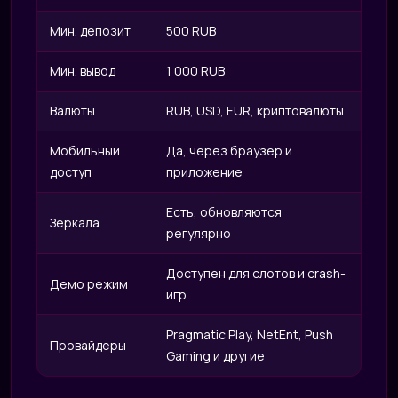
Мин. депозит
500 RUB
Мин. вывод
1 000 RUB
Валюты
RUB, USD, EUR, криптовалюты
Мобильный
Да, через браузер и
GET 
доступ
приложение
Есть, обновляются
Зеркала
регулярно
Доступен для слотов и crash-
Демо режим
игр
Pragmatic Play, NetEnt, Push
Провайдеры
Gaming и другие