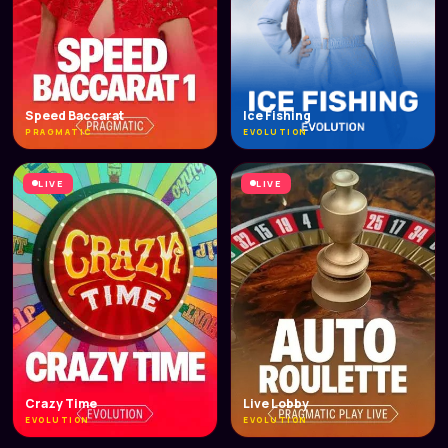
Speed Baccarat
Ice Fishing
PRAGMATIC
EVOLUTION
LIVE
LIVE
Crazy Time
Live Lobby
EVOLUTION
EVOLUTION