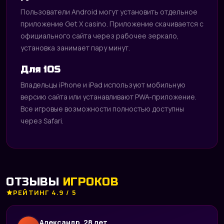
Пользователи Android могут установить отдельное
приложение Get X casino. Приложение скачивается с
официального сайта через рабочее зеркало,
установка занимает пару минут.
Для iOS
Владельцы iPhone и iPad используют мобильную
версию сайта или устанавливают PWA-приложение.
Все игровые возможности полностью доступны
через Safari.
ОТЗЫВЫ
ИГРОКОВ
РЕЙТИНГ 4.9 / 5
Александр, 28 лет