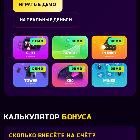
ИГРАТЬ В ДЕМО
НА РЕАЛЬНЫЕ ДЕНЬГИ
DEMO
DEMO
DEMO
DEMO
DEMO
DEMO
КАЛЬКУЛЯТОР
БОНУСА
СКОЛЬКО ВНЕСЁТЕ НА СЧЁТ?