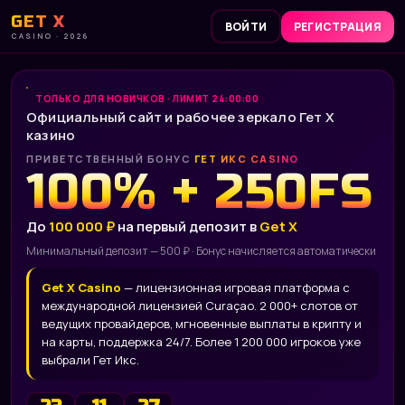
GET X
ВОЙТИ
РЕГИСТРАЦИЯ
CASINO · 2026
ТОЛЬКО ДЛЯ НОВИЧКОВ · ЛИМИТ 24:00:00
Официальный сайт и рабочее зеркало Гет Х
казино
ПРИВЕТСТВЕННЫЙ БОНУС
ГЕТ ИКС CASINO
100% + 250FS
До
100 000 ₽
на первый депозит в
Get X
Минимальный депозит — 500 ₽ · Бонус начисляется автоматически
Get X Casino
— лицензионная игровая платформа с
международной лицензией Curaçao. 2 000+ слотов от
ведущих провайдеров, мгновенные выплаты в крипту и
на карты, поддержка 24/7. Более 1 200 000 игроков уже
выбрали Гет Икс.